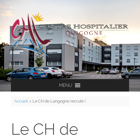
Skip
to
content
MENU
Accueil
»
Le CH de Langogne recrute !
Le CH de