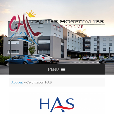
Skip
to
content
MENU
Accueil
»
Certification HAS