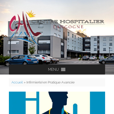
Skip
to
content
MENU
Accueil
»
Infirmier(e) en Pratique Avancée